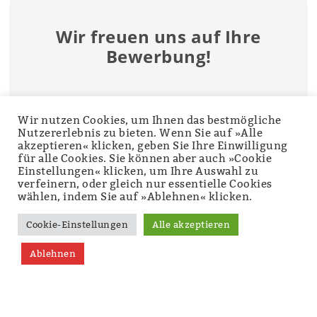
Wir freuen uns auf Ihre
Bewerbung!
Wenn einige der genannten Punkte auf Sie
zutreffen, dann melden Sie sich doch einfach
Wir nutzen Cookies, um Ihnen das bestmögliche
Nutzererlebnis zu bieten. Wenn Sie auf »Alle
bei uns und wir sprechen gemeinsam über
akzeptieren« klicken, geben Sie Ihre Einwilligung
Ihre Möglichkeiten für ein Praktikum bei
für alle Cookies. Sie können aber auch »Cookie
planinvent.
Einstellungen« klicken, um Ihre Auswahl zu
verfeinern, oder gleich nur essentielle Cookies
wählen, indem Sie auf »Ablehnen« klicken.
Cookie-Einstellungen
Alle akzeptieren
Jetzt bewerben
Ablehnen